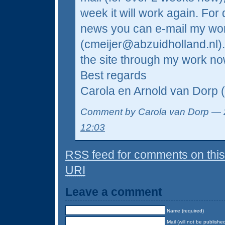
week it will work again. For
news you can e-mail my wo
(cmeijer@abzuidholland.nl).
the site through my work no
Best regards
Carola en Arnold van Dorp 
Comment by Carola van Dorp — 
12:03
RSS
feed for comments on this
URI
Leave a comment
Name (required)
Mail (will not be publishe