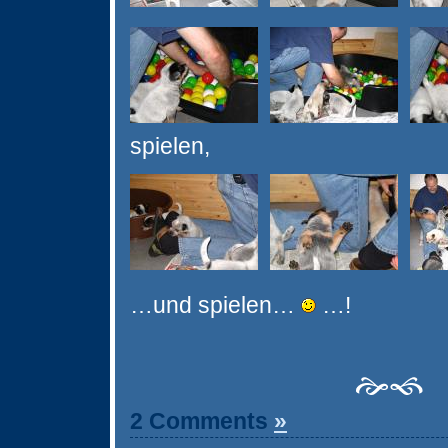
spielen,
…und spielen…
…!
2 Comments
»